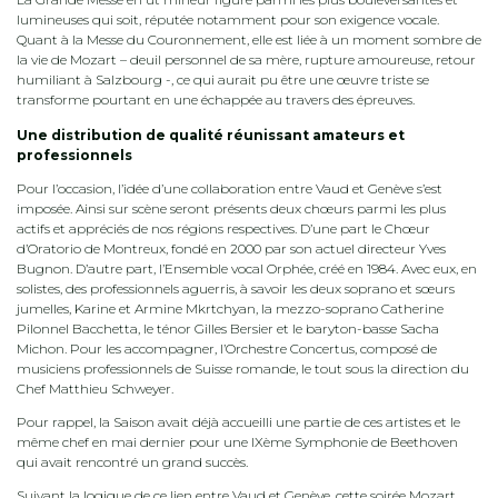
lumineuses qui soit, réputée notamment pour son exigence vocale.
Quant à la Messe du Couronnement, elle est liée à un moment sombre de
la vie de Mozart – deuil personnel de sa mère, rupture amoureuse, retour
humiliant à Salzbourg -, ce qui aurait pu être une œuvre triste se
transforme pourtant en une échappée au travers des épreuves.
Une distribution de qualité réunissant amateurs et
professionnels
Pour l’occasion, l’idée d’une collaboration entre Vaud et Genève s’est
imposée. Ainsi sur scène seront présents deux chœurs parmi les plus
actifs et appréciés de nos régions respectives. D’une part le Chœur
d’Oratorio de Montreux, fondé en 2000 par son actuel directeur Yves
Bugnon. D’autre part, l’Ensemble vocal Orphée, créé en 1984. Avec eux, en
solistes, des professionnels aguerris, à savoir les deux soprano et sœurs
jumelles, Karine et Armine Mkrtchyan, la mezzo-soprano Catherine
Pilonnel Bacchetta, le ténor Gilles Bersier et le baryton-basse Sacha
Michon. Pour les accompagner, l’Orchestre Concertus, composé de
musiciens professionnels de Suisse romande, le tout sous la direction du
Chef Matthieu Schweyer.
Pour rappel, la Saison avait déjà accueilli une partie de ces artistes et le
même chef en mai dernier pour une IXème Symphonie de Beethoven
qui avait rencontré un grand succès.
Suivant la logique de ce lien entre Vaud et Genève, cette soirée Mozart