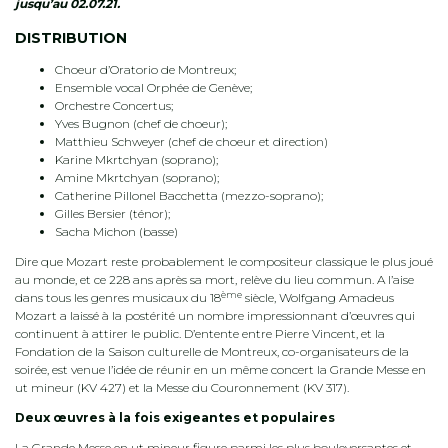
jusqu’au 02.07.21.
DISTRIBUTION
Choeur d’Oratorio de Montreux;
Ensemble vocal Orphée de Genève;
Orchestre Concertus;
Yves Bugnon (chef de choeur);
Matthieu Schweyer (chef de choeur et direction)
Karine Mkrtchyan (soprano);
Amine Mkrtchyan (soprano);
Catherine Pillonel Bacchetta (mezzo-soprano);
Gilles Bersier (ténor);
Sacha Michon (basse)
Dire que Mozart reste probablement le compositeur classique le plus joué
au monde, et ce 228 ans après sa mort, relève du lieu commun. A l’aise
ème
dans tous les genres musicaux du 18
siècle, Wolfgang Amadeus
Mozart a laissé à la postérité un nombre impressionnant d’œuvres qui
continuent à attirer le public. D’entente entre Pierre Vincent, et la
Fondation de la Saison culturelle de Montreux, co-organisateurs de la
soirée, est venue l’idée de réunir en un même concert la Grande Messe en
ut mineur (KV 427) et la Messe du Couronnement (KV 317).
Deux œuvres à la fois exigeantes et populaires
La Grande Messe en ut mineur figure parmi les plus bouleversantes et