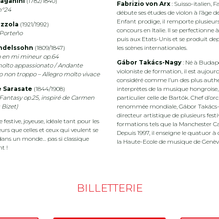
aganini
(1782/1840)
Fabrizio von Arx
: Suisso-italien, F
n°24
débute ses études de violon à l’âge de
Enfant prodige, il remporte plusieur
azzola
(1921/1992)
concours en Italie. Il se perfectionne
 Porteño
puis aux Etats-Unis et se produit dep
delssohn
(1809/1847)
les scènes internationales.
 en mi mineur op.64
Gábor Takács-Nagy
: Né à Budape
molto appassionato / Andante
violoniste de formation, il est aujour
o non troppo – Allegro molto vivace
considéré comme l’un des plus auth
 Sarasate
(1844/1908)
interprètes de la musique hongroise,
antasy op.25, inspiré de Carmen
particulier celle de Bartók. Chef d’or
 Bizet)
renommée mondiale, Gábor Takács-
directeur artistique de plusieurs festi
 festive, joyeuse, idéale tant pour les
formations tels que la Manchester 
urs que celles et ceux qui veulent se
Depuis 1997, il enseigne le quatuor à 
dans un monde… pas si classique
la Haute-Ecole de musique de Genèv
t !
BILLETTERIE