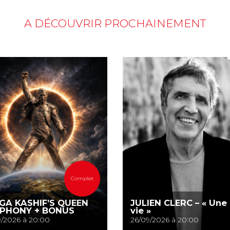
A DÉCOUVRIR PROCHAINEMENT
Complet
GA KASHIF’S QUEEN
JULIEN CLERC – « Une
PHONY + BONUS
vie »
/2026 à 20:00
26/09/2026 à 20:00