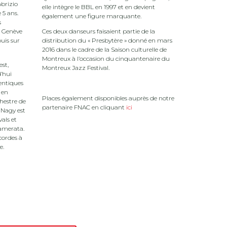
abrizio
elle intègre le BBL en 1997 et en devient
 5 ans.
également une figure marquante.
s
 à Genève
Ces deux danseurs faisaient partie de la
uis sur
distribution du « Presbytère » donné en mars
2016 dans le cadre de la Saison culturelle de
Montreux à l’occasion du cinquantenaire du
st,
Montreux Jazz Festival.
d’hui
entiques
 en
Places également disponibles auprès de notre
chestre de
partenaire FNAC en cliquant
ici
Nagy est
vals et
Camerata.
cordes à
e.