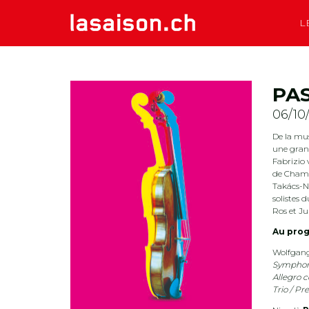
L
PAS
06/10
De la mu
une grand
Fabrizio 
de Chamb
Takács-N
solistes 
Ros et Ju
Au pro
Wolfgan
Symphoni
Allegro c
Trio / Pr