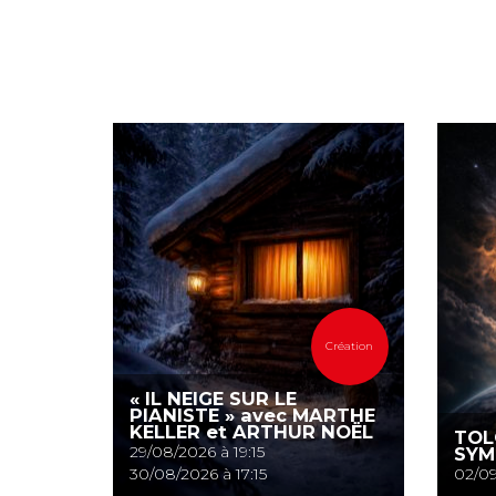
Création
« IL NEIGE SUR LE
PIANISTE » avec MARTHE
KELLER et ARTHUR NOËL
TOL
29/08/2026 à 19:15
SYM
30/08/2026 à 17:15
02/09