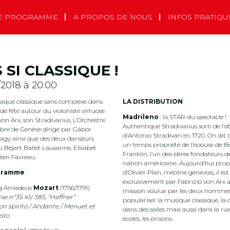
E PROGRAMME
A PROPOS DE NOUS
INFOS PRATIQU
 SI CLASSIQUE !
/2018 à 20:00
sique classique sans complexe dans
LA DISTRIBUTION
e fête autour du violoniste virtuose
Madrileno
: la STAR du spectacle !
von Arx, son Stradivarius, L’Orchestre
Authentique Stradivarius sorti de l’at
re de Genève dirigé par Gábor
d’Antonio Stradivari en 1720. On dit q
agy ainsi que des deux danseurs
un temps propriété de l’épouse de 
du Béjart Ballet Lausanne, Elisabet
Franklin, l’un des pères fondateurs de
lien Favreau.
nation américaine. Aujourd’hui prop
gramme
:
d’Olivier Plan, mécène genevois, il est
exclusivement par Fabrizio von Arx 
g Amadeus
Mozart
(1756/1791)
mission voulue par les deux hommes
e n°35 KV 385, “Haffner”
populariser la musique classique, la d
on spirito / Andante / Menuet et
dans des salles mais aussi dans la rue
esto
écoles, les prisons.