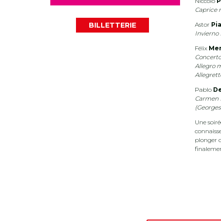
Niccolò
P
Caprice 
Astor
Pi
BILLETTERIE
Invierno
Félix
Men
Concerto
Allegro 
Allegrett
Pablo
De
Carmen F
(Georges
Une soirée
connaisse
plonger 
finalemen