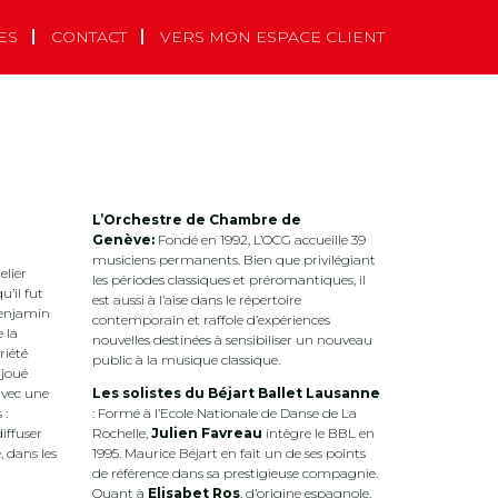
ES
CONTACT
VERS MON ESPACE CLIENT
L’Orchestre de Chambre de
Genève:
Fondé en 1992, L’OCG accueille 39
musiciens permanents. Bien que privilégiant
elier
les périodes classiques et préromantiques, il
u’il fut
est aussi à l’aise dans le répertoire
Benjamin
contemporain et raffole d’expériences
 la
nouvelles destinées à sensibiliser un nouveau
riété
public à la musique classique.
 joué
avec une
Les solistes du Béjart Ballet Lausanne
 :
: Formé à l’Ecole Nationale de Danse de La
iffuser
Rochelle,
Julien Favreau
intègre le BBL en
, dans les
1995. Maurice Béjart en fait un de ses points
de référence dans sa prestigieuse compagnie.
Quant à
Elisabet Ros
, d’origine espagnole,